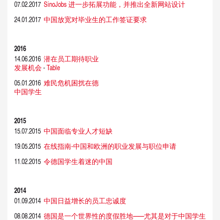
07.02.2017
SinoJobs 进一步拓展功能，并推出全新网站设计
24.01.2017
中国放宽对毕业生的工作签证要求
2016
14.06.2016
潜在员工期待职业
发展机会
-
Table
05.01.2016
难民危机困扰在德
中国学生
2015
15.07.2015
中国面临专业人才短缺
19.05.2015
在线指南-中国和欧洲的职业发展与职位申请
11.02.2015
令德国学生着迷的中国
2014
01.09.2014
中国日益增长的员工忠诚度
08.08.2014
德国是一个世界性的度假胜地——尤其是对于中国学生