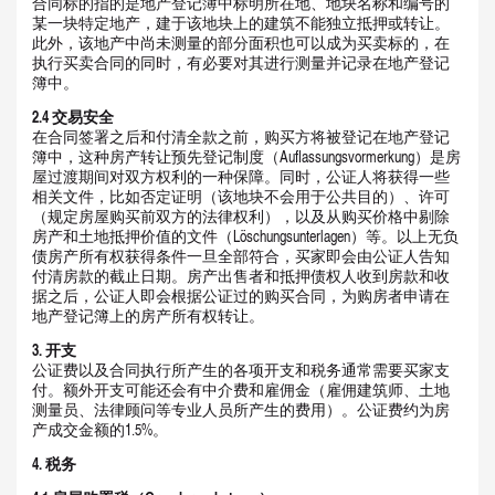
合同标的指的是地产登记簿中标明所在地、地块名称和编号的
某一块特定地产，建于该地块上的建筑不能独立抵押或转让。
此外，该地产中尚未测量的部分面积也可以成为买卖标的，在
执行买卖合同的同时，有必要对其进行测量并记录在地产登记
簿中。
2.4
交易安全
在合同签署之后和付清全款之前，购买方将被登记在地产登记
簿中，这种房产转让预先登记制度（Auflassungsvormerkung）是房
屋过渡期间对双方权利的一种保障。同时，公证人将获得一些
相关文件，比如否定证明（该地块不会用于公共目的）、许可
（规定房屋购买前双方的法律权利），以及从购买价格中剔除
房产和土地抵押价值的文件（Löschungsunterlagen）等。以上无负
债房产所有权获得条件一旦全部符合，买家即会由公证人告知
付清房款的截止日期。房产出售者和抵押债权人收到房款和收
据之后，公证人即会根据公证过的购买合同，为购房者申请在
地产登记簿上的房产所有权转让。
3.
开支
公证费以及合同执行所产生的各项开支和税务通常需要买家支
付。额外开支可能还会有中介费和雇佣金（雇佣建筑师、土地
测量员、法律顾问等专业人员所产生的费用）。公证费约为房
产成交金额的1.5%。
4.
税务