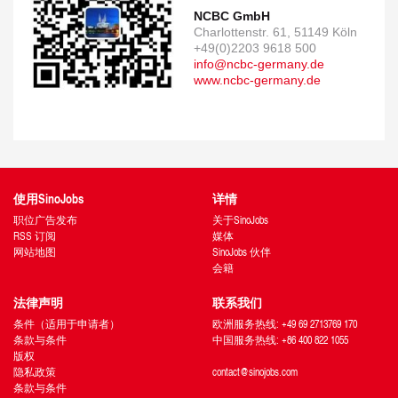
NCBC GmbH
Charlottenstr. 61, 51149 Köln
+49(0)2203 9618 500
info@ncbc-germany.de
www.ncbc-germany.de
使用SinoJobs
详情
职位广告发布
关于SinoJobs
RSS 订阅
媒体
网站地图
SinoJobs 伙伴
会籍
法律声明
联系我们
条件（适用于申请者）
欧洲服务热线: +49 69 2713769 170
条款与条件
中国服务热线: +86 400 822 1055
版权
隐私政策
contact@sinojobs.com
条款与条件