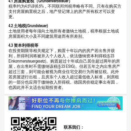
4.1
房屋购置税（
Grunderwerbsteuer
）
税率约为4.5%到6.5%，不同联邦州税率略有不同。只有在购买方
支付房屋购置税之后，地产登记簿上的房产所有权才可以变
更。
4.2
土地税
(Grundsteuer)
土地使用者每年须向土地所有者缴纳土地税，税率根据土地或
房屋面积大小及不同建筑用途而有所差别。
4.3
资本利得税等
在投资期限等相关规定下，购置十年以内的房产若出售并获
利，所得利润将被并入个
人收入，依法缴纳资本利得税(§ 23
Einkommensteuergesetz)。购置超过十年或自己居住超过两年的房
屋，在出售时不需缴纳该税(§ 23 EStG)。但若五年之内出售房产
超过三套，则可能会被视为商业住宅交易行为而被征税。此外
若房屋进行出租，且房东个人收入超过最低收入标准，则房租
的一部分也应用于缴纳收入所得税。德国房价稳定事出有因，
也因此并不太适合短期投资者。
联系
我们：