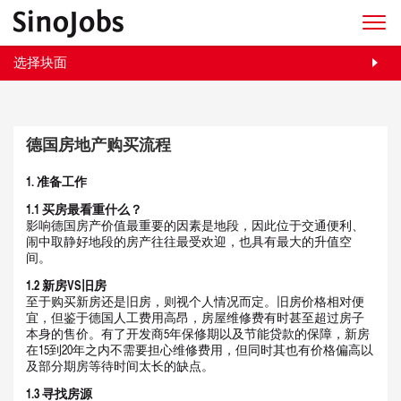
选择块面
德国房地产购买流程
1.
准备工作
1.1
买房最看重什么？
影响德国房产价值最重要的因素是地段，因此位于交通便利、
闹中取静好地段的房产往往最受欢迎，也具有最大的升值空
间。
1.2
新房
VS
旧房
至于购买新房还是旧房，则视个人情况而定。旧房价格相对便
宜，但鉴于德国人工费用高昂，房屋维修费有时甚至超过房子
本身的售价。有了开发商5年保修期以及节能贷款的保障，新房
在15到20年之内不需要担心维修费用，但同时其也有价格偏高以
及部分期房等待时间太长的缺点。
1.3
寻找房源