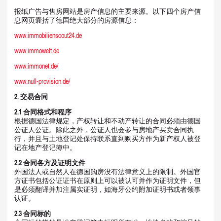
报纸广告与售房网站是房产信息的主要来源。以下四个房产信
息网页囊括了德国绝大部分的房源信息：
www.immobilienscout24.de
www.immowelt.de
www.immonet.de/
www.null-provision.de/
2.
交易合同
2.1
合同格式和程序
根据德国法律规定，产权转让和不动产转让的合同必须由德国
公证人公证。除此之外，公证人也会参与房地产买卖合同执
行，并且与土地登记处保持联系直到购买方作为新产权人被登
记在地产登记簿中。
2.2
合同各方及证明文件
外国法人或自然人在德国购房没有法律意义上的限制。外国官
方证书包括公证证书在原则上可以被认可并作为证明文件，但
是必须翻译并加注属实证明，如海牙公约附加证明书或者领事
认证。
2.3
合同标的