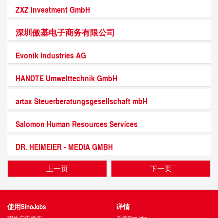
ZXZ Investment GmbH
深圳傲基电子商务有限公司
Evonik Industries AG
HANDTE Umwelttechnik GmbH
artax Steuerberatungsgesellschaft mbH
Salomon Human Resources Services
DR. HEIMEIER - MEDIA GMBH
上一页
下一页
使用SinoJobs
详情