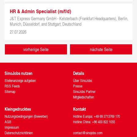
HR & Admin Specialist (m/f/d)
J&T Express Germany GmbH -
Kelsterbach (Frankfurt Headquarters), Berlin,
Munich, Düsseldorf, and Stuttgart, Deutschland
27.07.2026
vorherige Seite
nächste Seite
SinoJobs nutzen
Details
Stellenanzeige aufgeben
Über SinoJobs
RSS Feeds
Presse
Sitemap
SinoJobs Partner
Mitgliedschaften
Kleingedrucktes
Kontakt
Nutzungsbedingungen (Bewerber)
Hotline Europa: +49 69 2713769 170
AGB
Hotline China: +86 400 822 1055
Impressum
Datenschutzrichtlinien
contact@sinojobs.com