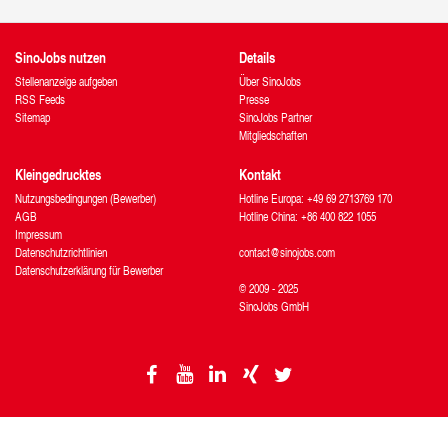
SinoJobs nutzen
Details
Stellenanzeige aufgeben
Über SinoJobs
RSS Feeds
Presse
Sitemap
SinoJobs Partner
Mitgliedschaften
Kleingedrucktes
Kontakt
Nutzungsbedingungen (Bewerber)
Hotline Europa: +49 69 2713769 170
AGB
Hotline China: +86 400 822 1055
Impressum
Datenschutzrichtlinien
contact@sinojobs.com
Datenschutzerklärung für Bewerber
© 2009 - 2025
SinoJobs GmbH