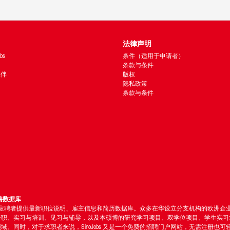
法律声明
bs
条件（适用于申请者）
条款与条件
 伙伴
版权
隐私政策
条款与条件
聘数据库
bs 为应聘者提供最新职位说明、雇主信息和简历数据库。众多在华设立分支机构的欧洲
兼职、实习与培训、见习与辅导，以及本硕博的研究学习项目、双学位项目、学生实习
同时，对于求职者来说，SinoJobs 又是一个免费的招聘门户网站，无需注册也可