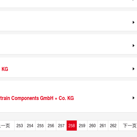
. KG
train Components GmbH + Co. KG
上一页
253
254
255
256
257
258
259
260
261
262
下一页