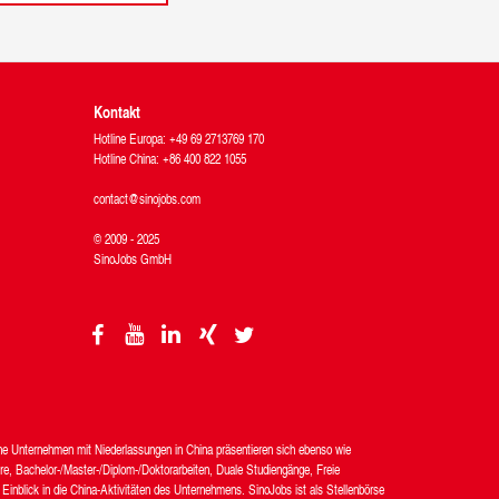
Kontakt
Hotline Europa: +49 69 2713769 170
Hotline China: +86 400 822 1055
contact@sinojobs.com
© 2009 - 2025
SinoJobs GmbH
che Unternehmen mit Niederlassungen in China präsentieren sich ebenso wie
re, Bachelor-/Master-/Diplom-/Doktorarbeiten, Duale Studiengänge, Freie
Einblick in die China-Aktivitäten des Unternehmens. SinoJobs ist als Stellenbörse