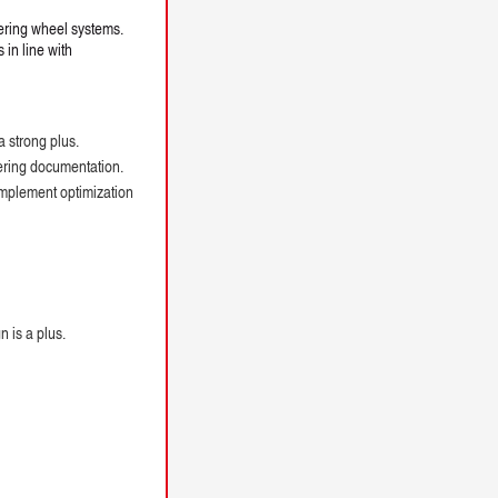
ering wheel systems.
in line with
 strong plus.
ering documentation.
implement optimization
 is a plus.