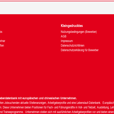
Kleingedrucktes
bs
Nutzungsbedingungen (Bewerber)
AGB
rtner
Impressum
ften
Datenschutzrichtlinien
Datenschutzerklärung für Bewerber
tgeberdatenbank mit europäischen und chinesischen Unternehmen.
bieten Jobsuchenden aktuelle Stellenanzeigen, Arbeitgeberprofile und eine Lebenslauf-Datenbank. Europäis
 Diese Unternehmen bieten Positionen für Fach- und Führungskräfte in Voll- und Teilzeit, Ausbildung, Leh
nd Traineeprogramme. Unternehmen stellen sich mit ausführlichen Arbeitgeberprofilen vor und bieten einen 