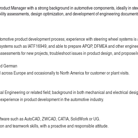
Product Manager with a strong background in automotive components, ideally in ste
bility assessments, design optimization, and development of engineering documents 
utomotive product development process; experience with steering wheel systems is a
ity systems such as IATF16949, and able to prepare APQP, DFMEA and other engine
 assessments for new projects, troubleshoot issues in product design, and propose/
and German
l across Europe and occasionally to North America for customer or plant visits.
l Engineering or related field; background in both mechanical and electrical design
experience in product development in the automotive industry.
software such as AutoCAD, ZWCAD, CATIA, SolidWork or UG.
n and teamwork skills, with a proactive and responsible attitude.