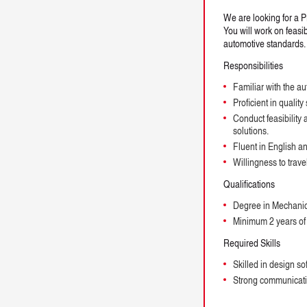
We are looking for a 
You will work on feasi
automotive standards.
Responsibilities
Familiar with the a
Proficient in qual
Conduct feasibility
solutions.
Fluent in English 
Willingness to trave
Qualifications
Degree in Mechanica
Minimum 2 years of 
Required Skills
Skilled in design 
Strong communicatio