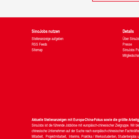
SinoJobs nutzen
Details
Stellenanzeige aufgeben
Über SinoJo
RSS Feeds
Presse
Sitemap
SinoJobs Pa
Mitgliedscha
Aktuelle Stellenanzeigen mit Europa-China-Fokus sowie die größte Arbei
SinoJobs ist die führende Jobbörse mit europäisch-chinesischer Zielgruppe. Wir 
chinesische Unternehmen auf der Suche nach europäisch-chinesischen Fachkräften.
Mitarbeit, Projektmitarbeit, Interims, Praktika / Werksstudenten, Studentenjobs u