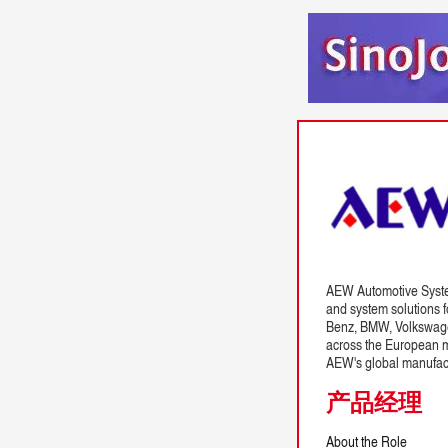
AEW Automotive System
and system solutions f
Benz, BMW, Volkswagen
across the European ma
AEW's global manufac
产品经理
About the Role