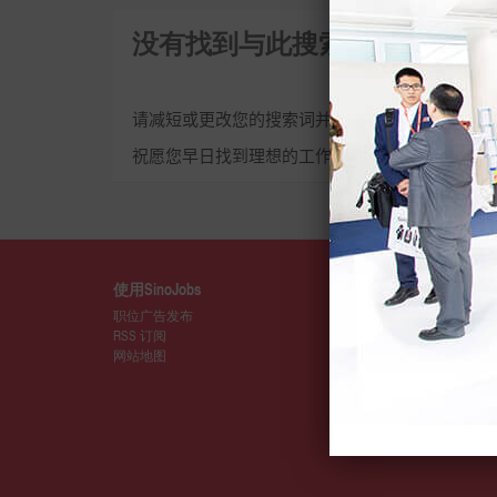
没有找到与此搜索词相关的招
请减短或更改您的搜索词并重新尝试。
祝愿您早日找到理想的工作，前途似锦！
使用SinoJobs
详情
职位广告发布
关于SinoJo
RSS 订阅
媒体
网站地图
SinoJobs
会籍