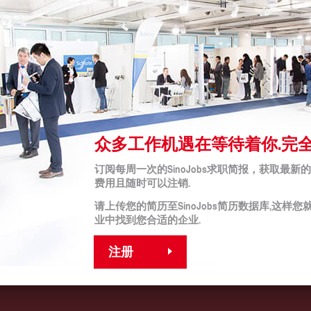
聘广告
众多工作机遇在等待着你.完全
订阅每周一次的SinoJobs求职简报，获取最新
法律声明
费用且随时可以注销.
bs
条件（适用于申请者）
请上传您的简历至SinoJobs简历数据库,这样您就
条款与条件
业中找到您合适的企业.
 伙伴
版权
隐私政策
条款与条件
注册