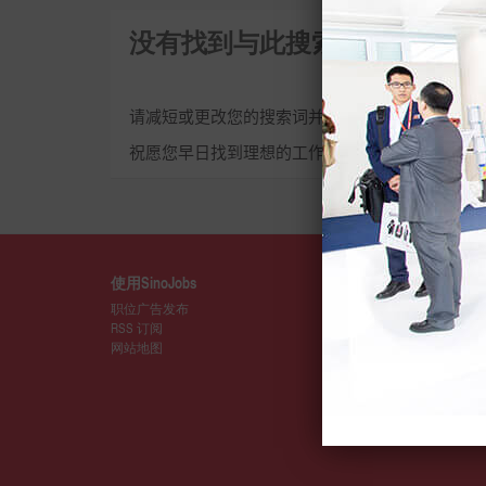
没有找到与此搜索词相关的招
请减短或更改您的搜索词并重新尝试。
祝愿您早日找到理想的工作，前途似锦！
使用SinoJobs
详情
职位广告发布
关于SinoJo
RSS 订阅
媒体
网站地图
SinoJobs
会籍