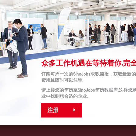
聘广告
众多工作机遇在等待着你.完全
订阅每周一次的SinoJobs求职简报，获取最新
法律声明
费用且随时可以注销.
bs
条件（适用于申请者）
请上传您的简历至SinoJobs简历数据库,这样您就
条款与条件
业中找到您合适的企业.
 伙伴
版权
隐私政策
条款与条件
注册