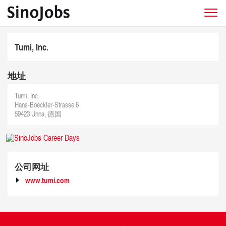
Tumi, Inc.
地址
Tumi, Inc.
Hans-Boeckler-Strasse 6
59423 Unna, 德国
公司网址
www.tumi.com