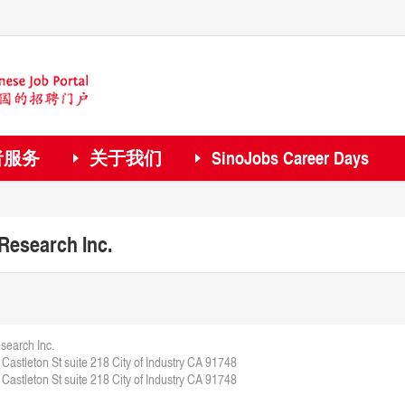
者服务
关于我们
SinoJobs Career Days
Research Inc.
earch Inc.
Castleton St suite 218 City of Industry CA 91748
Castleton St suite 218 City of Industry CA 91748