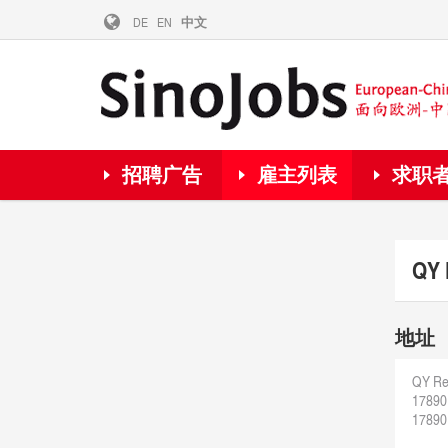
DE
EN
中文
招聘广告
雇主列表
求职
QY 
地址
QY Res
17890 
17890 