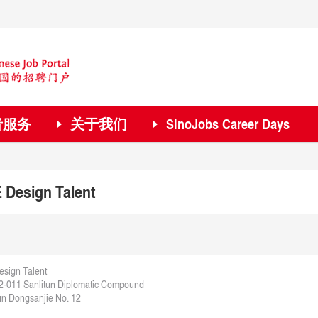
者服务
关于我们
SinoJobs Career Days
 Design Talent
sign Talent
2-011 Sanlitun Diplomatic Compound
un Dongsanjie No. 12