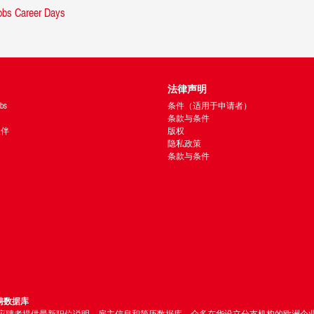
法律声明
bs
条件（适用于申请者）
条款与条件
 伙伴
版权
隐私政策
条款与条件
聘数据库
bs 为应聘者提供最新职位说明、雇主信息和简历数据库。众多在华设立分支机构的欧洲