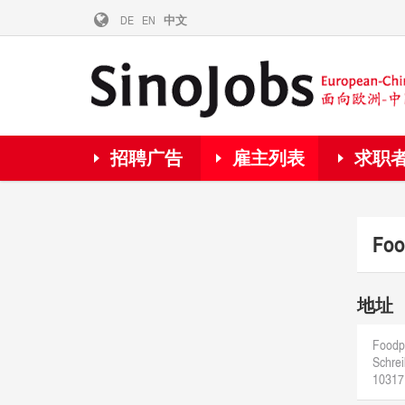
DE
EN
中文
招聘广告
雇主列表
求职
Foo
地址
Food
Schrei
10317