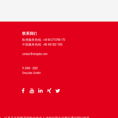
联系我们
欧洲服务热线: +49 69 2713769 170
中国服务热线: +86 400 822 1055
contact@sinojobs.com
© 2009 - 2025
SinoJobs GmbH
企业，以及正在积极寻找欧中专业人才的中国企业都在通过我们的平