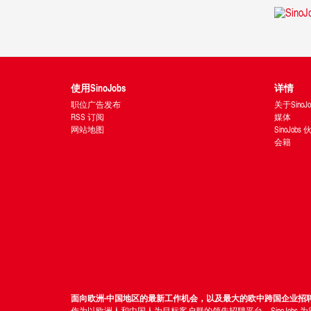
使用SinoJobs
详情
职位广告发布
关于SinoJo
RSS 订阅
媒体
网站地图
SinoJobs
会籍
面向欧洲-中国地区的最新工作机会，以及最大的欧中跨国企业招
作为以欧洲人和中国人为目标客户群的领先招聘平台，SinoJo