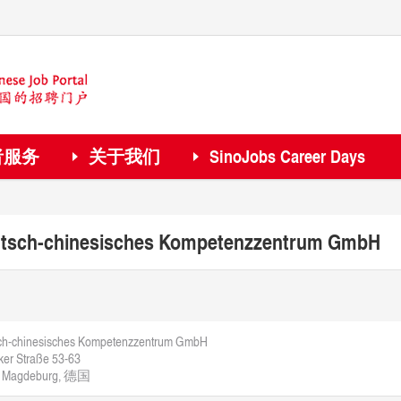
者服务
关于我们
SinoJobs Career Days
tsch-chinesisches Kompetenzzentrum GmbH
ch-chinesisches Kompetenzzentrum GmbH
er Straße 53-63
 Magdeburg, 德国