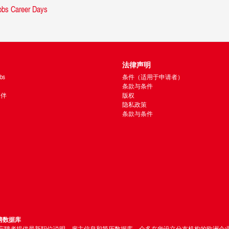
法律声明
bs
条件（适用于申请者）
条款与条件
 伙伴
版权
隐私政策
条款与条件
聘数据库
bs 为应聘者提供最新职位说明、雇主信息和简历数据库。众多在华设立分支机构的欧洲