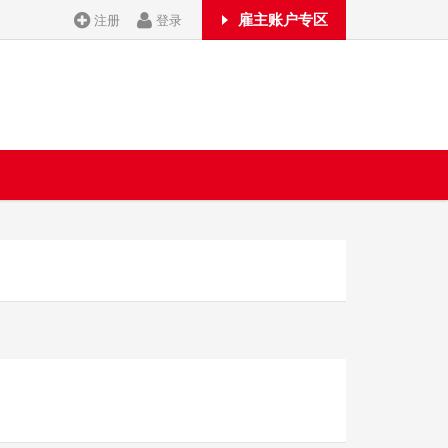
雇主账户专区
注册
登录