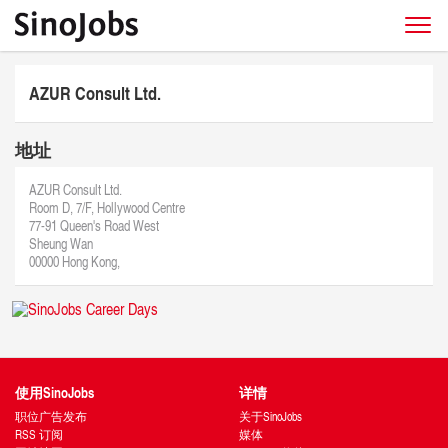
AZUR Consult Ltd.
地址
AZUR Consult Ltd.
Room D, 7/F, Hollywood Centre
77-91 Queen's Road West
Sheung Wan
00000 Hong Kong,
使用SinoJobs
详情
职位广告发布
关于SinoJobs
RSS 订阅
媒体