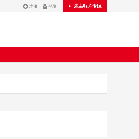
雇主账户专区
注册
登录