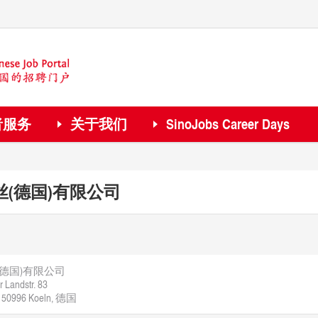
者服务
关于我们
SinoJobs Career Days
丝(德国)有限公司
(德国)有限公司
 Landstr. 83
 50996 Koeln, 德国