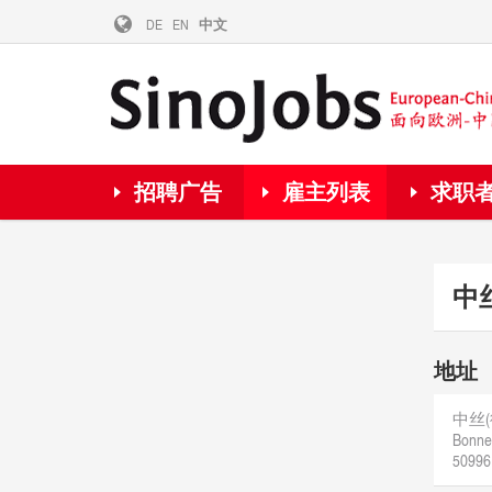
DE
EN
中文
招聘广告
雇主列表
求职
中
地址
中丝
Bonner
50996