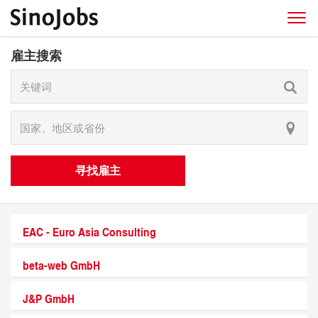
雇主搜索
寻找雇主
EAC - Euro Asia Consulting
beta-web GmbH
J&P GmbH