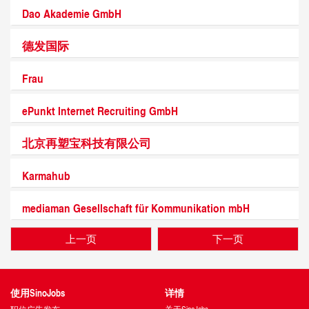
Dao Akademie GmbH
德发国际
Frau
ePunkt Internet Recruiting GmbH
北京再塑宝科技有限公司
Karmahub
mediaman Gesellschaft für Kommunikation mbH
上一页
下一页
使用SinoJobs
详情