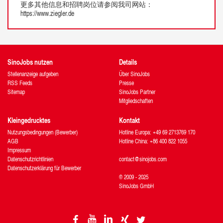
更多其他信息和招聘岗位请参阅我司网站：
https://www.ziegler.de
SinoJobs nutzen
Details
Stellenanzeige aufgeben
Über SinoJobs
RSS Feeds
Presse
Sitemap
SinoJobs Partner
Mitgliedschaften
Kleingedrucktes
Kontakt
Nutzungsbedingungen (Bewerber)
Hotline Europa: +49 69 2713769 170
AGB
Hotline China: +86 400 822 1055
Impressum
Datenschutzrichtlinien
contact@sinojobs.com
Datenschutzerklärung für Bewerber
© 2009 - 2025
SinoJobs GmbH