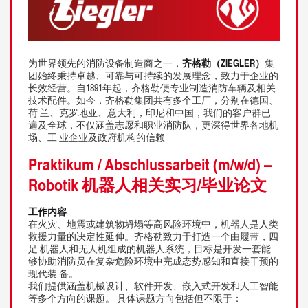
为世界领先的消防设备制造商之一，
齐格勒（ZIEGLER）
集
团始终秉持卓越、可靠与可持续的发展理念，致力于企业的
长效经营。自1891年起，齐格勒便专业制造消防车辆及相关
技术配件。如今，齐格勒集团共有多个工厂，分别在德国、
荷 兰、克罗地亚、意大利，印尼和中国，我们的客户群已
遍及全球，不仅涵盖志愿和职业消防队，更深得世界各地机
场、工 业企业及政府机构的信赖
Praktikum / Abschlussarbeit (m/w/d) –
Robotik 机器人相关实习/毕业论文
工作内容
在火灾、地震或建筑物坍塌等高风险环境中，机器人是人类
救援力量的决定性延伸。齐格勒致力于打造一个由履带，四
足 机器人和无人机组成的机器人系统，目标是开发一套能
够协助消防员在复杂危险环境中完成态势感知和直接干预的
现代装 备。
我们提供涵盖机械设计、软件开发、嵌入式开发和人工智能
等多个方向的课题。 具体课题方向包括但不限于：