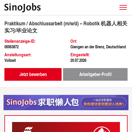
Praktikum / Abschlussarbeit (m/w/d) – Robotik 机器人相关
实习/毕业论文
Stellenanzeige-ID:
Ort:
00063872
Giengen an der Brenz, Deutschland
Anstellungsart:
Eingestellt:
Vollzeit
20.07.2026
Jetzt bewerben
Arbeitgeber-Profil