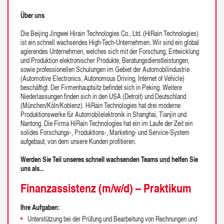
Über uns
Die Beijing Jingwei Hirain Technologies Co., Ltd. (HiRain Technologies)
ist ein schnell wachsendes High-Tech-Unternehmen. Wir sind ein global
agierendes Unternehmen, welches sich mit der Forschung, Entwicklung
und Produktion elektronischer Produkte, Beratungsdienstleistungen,
sowie professionellen Schulungen im Gebiet der Automobilindustrie
(Automotive Electronics, Autonomous Driving, Internet of Vehicle)
beschäftigt. Der Firmenhauptsitz befindet sich in Peking. Weitere
Niederlassungen finden sich in den USA (Detroit) und Deutschland
(München/Köln/Koblenz). HiRain Technologies hat drei moderne
Produktionswerke für Automobilelektronik in Shanghai, Tianjin und
Nantong. Die Firma HiRain Technologies hat ein im Laufe der Zeit ein
solides Forschungs-, Produktions-, Marketing- und Service-System
aufgebaut, von dem unsere Kunden profitieren.
Werden Sie Teil unseres schnell wachsenden Teams und helfen Sie
uns als...
Finanzassistenz (m/w/d) – Praktikum
Ihre Aufgaben:
Unterstützung bei der Prüfung und Bearbeitung von Rechnungen und