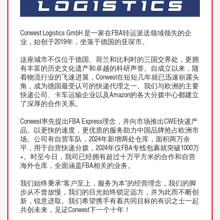
Conwest Logistics GmbH 是一家在FBA转运派送领域领先的企
业，始创于2019年，坐落于德国的亚琛市。
这座城市不仅位于德国、荷兰和比利时的三国交界处，更拥
有丰富的历史文化遗产和卓越的科研声誉。自成立以来，随
着物流行业的飞速进展，Conwest在短短几年就已迅速崭露头
角，成为德国最受认可的快递代理之一。我们与欧洲的主要
快递公司、卡车运输企业以及Amazon的各大分拨中心都建立
了深厚的合作关系。
Conwest率先提出FBA Express理念，并向市场推出CWE快递产
品。以更快的速度，更优质的服务助力中国品牌抢占欧洲市
场。公司有自营车队，2024年新增两处仓库，面积两万余
平，用于自营快递分拨，2024年仅FBA专线包裹就突破1000万
+。时至今日，我司已经拥有超过十万平方米的合作和自营
海外仓库，全面涵盖FBA相关的业务。
我们始终秉承“客户至上，服务为本”的经营理念，我们的脚
步从不曾放慢，我们的目光始终锁定远方，并为此而不断创
新，锐意进取。我们希望携手有着共同目标的有识之士一起
共创未来，见证Conwest下一个十年！