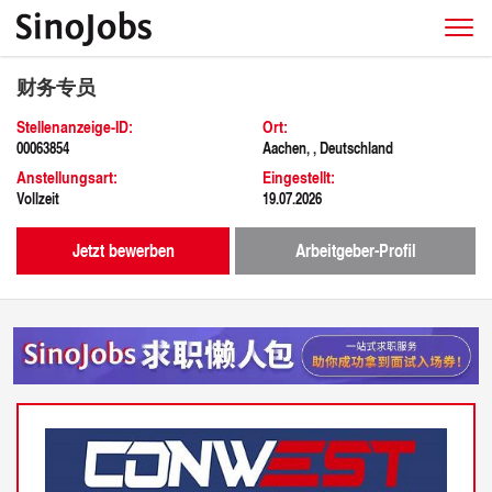
财务专员
Stellenanzeige-ID:
Ort:
00063854
Aachen, , Deutschland
Anstellungsart:
Eingestellt:
Vollzeit
19.07.2026
Jetzt bewerben
Arbeitgeber-Profil