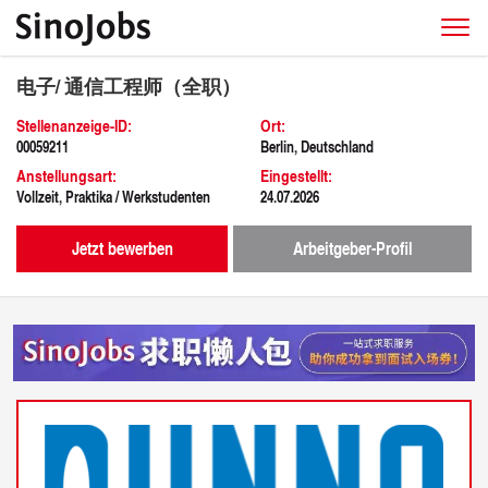
电子/ 通信工程师（全职）
Stellenanzeige-ID:
Ort:
00059211
Berlin, Deutschland
Anstellungsart:
Eingestellt:
Vollzeit, Praktika / Werkstudenten
24.07.2026
Jetzt bewerben
Arbeitgeber-Profil