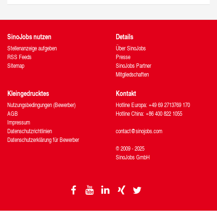
SinoJobs nutzen
Details
Stellenanzeige aufgeben
Über SinoJobs
RSS Feeds
Presse
Sitemap
SinoJobs Partner
Mitgliedschaften
Kleingedrucktes
Kontakt
Nutzungsbedingungen (Bewerber)
Hotline Europa: +49 69 2713769 170
AGB
Hotline China: +86 400 822 1055
Impressum
Datenschutzrichtlinien
contact@sinojobs.com
Datenschutzerklärung für Bewerber
© 2009 - 2025
SinoJobs GmbH