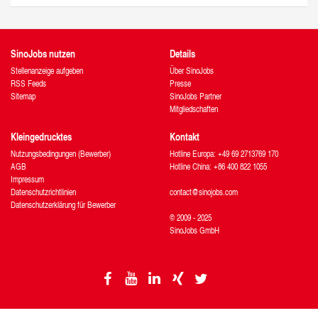
SinoJobs nutzen
Details
Stellenanzeige aufgeben
Über SinoJobs
RSS Feeds
Presse
Sitemap
SinoJobs Partner
Mitgliedschaften
Kleingedrucktes
Kontakt
Nutzungsbedingungen (Bewerber)
Hotline Europa: +49 69 2713769 170
AGB
Hotline China: +86 400 822 1055
Impressum
Datenschutzrichtlinien
contact@sinojobs.com
Datenschutzerklärung für Bewerber
© 2009 - 2025
SinoJobs GmbH