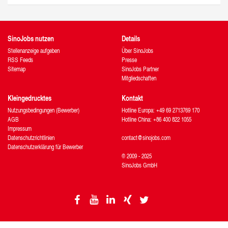
SinoJobs nutzen
Details
Stellenanzeige aufgeben
Über SinoJobs
RSS Feeds
Presse
Sitemap
SinoJobs Partner
Mitgliedschaften
Kleingedrucktes
Kontakt
Nutzungsbedingungen (Bewerber)
Hotline Europa: +49 69 2713769 170
AGB
Hotline China: +86 400 822 1055
Impressum
Datenschutzrichtlinien
contact@sinojobs.com
Datenschutzerklärung für Bewerber
© 2009 - 2025
SinoJobs GmbH