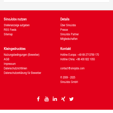
SinoJobs nutzen
Details
Stellenanzeige aufgeben
Über SinoJobs
RSS Feeds
Presse
Sitemap
SinoJobs Partner
Mitgliedschaften
Kleingedrucktes
Kontakt
Nutzungsbedingungen (Bewerber)
Hotline Europa: +49 69 2713769 170
AGB
Hotline China: +86 400 822 1055
Impressum
Datenschutzrichtlinien
contact@sinojobs.com
Datenschutzerklärung für Bewerber
© 2009 - 2025
SinoJobs GmbH