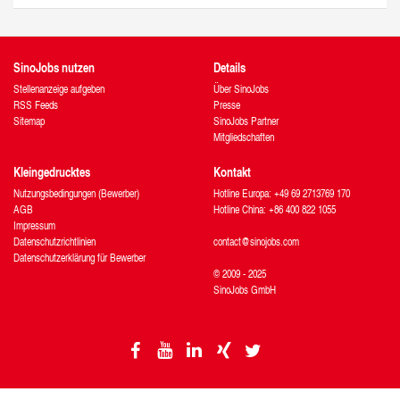
SinoJobs nutzen
Details
Stellenanzeige aufgeben
Über SinoJobs
RSS Feeds
Presse
Sitemap
SinoJobs Partner
Mitgliedschaften
Kleingedrucktes
Kontakt
Nutzungsbedingungen (Bewerber)
Hotline Europa: +49 69 2713769 170
AGB
Hotline China: +86 400 822 1055
Impressum
Datenschutzrichtlinien
contact@sinojobs.com
Datenschutzerklärung für Bewerber
© 2009 - 2025
SinoJobs GmbH