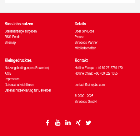
SinoJobs nutzen
Details
Stellenanzeige aufgeben
Über SinoJobs
RSS Feeds
Presse
Sitemap
SinoJobs Partner
Mitgliedschaften
Kleingedrucktes
Kontakt
Nutzungsbedingungen (Bewerber)
Hotline Europa: +49 69 2713769 170
AGB
Hotline China: +86 400 822 1055
Impressum
Datenschutzrichtlinien
contact@sinojobs.com
Datenschutzerklärung für Bewerber
© 2009 - 2025
SinoJobs GmbH