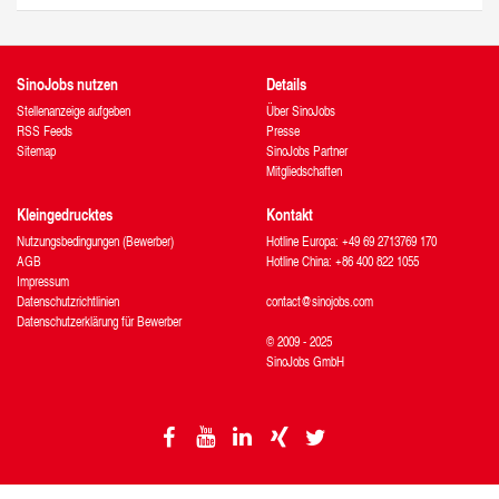
SinoJobs nutzen
Details
Stellenanzeige aufgeben
Über SinoJobs
RSS Feeds
Presse
Sitemap
SinoJobs Partner
Mitgliedschaften
Kleingedrucktes
Kontakt
Nutzungsbedingungen (Bewerber)
Hotline Europa: +49 69 2713769 170
AGB
Hotline China: +86 400 822 1055
Impressum
Datenschutzrichtlinien
contact@sinojobs.com
Datenschutzerklärung für Bewerber
© 2009 - 2025
SinoJobs GmbH