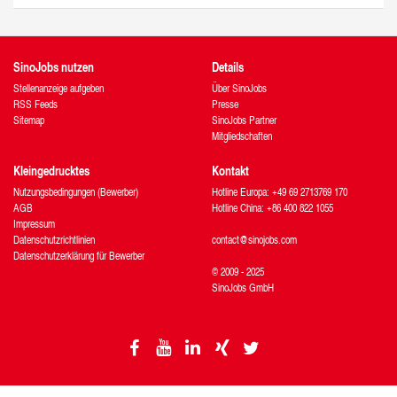
SinoJobs nutzen
Details
Stellenanzeige aufgeben
Über SinoJobs
RSS Feeds
Presse
Sitemap
SinoJobs Partner
Mitgliedschaften
Kleingedrucktes
Kontakt
Nutzungsbedingungen (Bewerber)
Hotline Europa: +49 69 2713769 170
AGB
Hotline China: +86 400 822 1055
Impressum
Datenschutzrichtlinien
contact@sinojobs.com
Datenschutzerklärung für Bewerber
© 2009 - 2025
SinoJobs GmbH