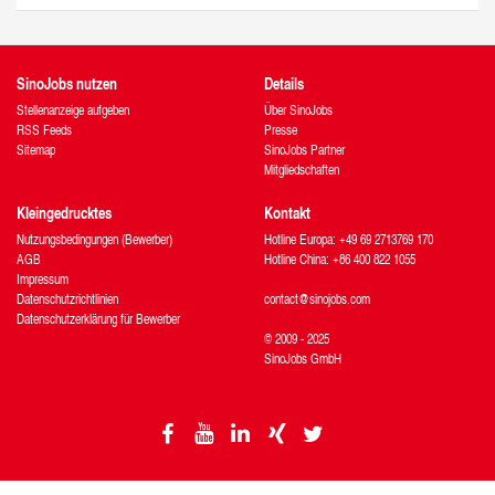
SinoJobs nutzen
Details
Stellenanzeige aufgeben
Über SinoJobs
RSS Feeds
Presse
Sitemap
SinoJobs Partner
Mitgliedschaften
Kleingedrucktes
Kontakt
Nutzungsbedingungen (Bewerber)
Hotline Europa: +49 69 2713769 170
AGB
Hotline China: +86 400 822 1055
Impressum
Datenschutzrichtlinien
contact@sinojobs.com
Datenschutzerklärung für Bewerber
© 2009 - 2025
SinoJobs GmbH