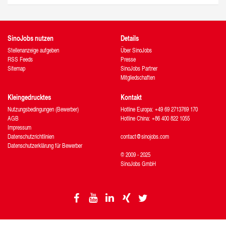
SinoJobs nutzen
Details
Stellenanzeige aufgeben
Über SinoJobs
RSS Feeds
Presse
Sitemap
SinoJobs Partner
Mitgliedschaften
Kleingedrucktes
Kontakt
Nutzungsbedingungen (Bewerber)
Hotline Europa: +49 69 2713769 170
AGB
Hotline China: +86 400 822 1055
Impressum
Datenschutzrichtlinien
contact@sinojobs.com
Datenschutzerklärung für Bewerber
© 2009 - 2025
SinoJobs GmbH