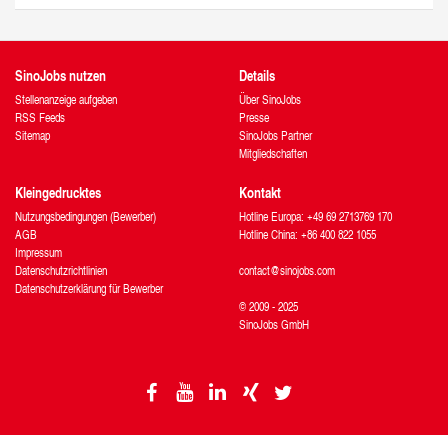
SinoJobs nutzen
Details
Stellenanzeige aufgeben
Über SinoJobs
RSS Feeds
Presse
Sitemap
SinoJobs Partner
Mitgliedschaften
Kleingedrucktes
Kontakt
Nutzungsbedingungen (Bewerber)
Hotline Europa: +49 69 2713769 170
AGB
Hotline China: +86 400 822 1055
Impressum
Datenschutzrichtlinien
contact@sinojobs.com
Datenschutzerklärung für Bewerber
© 2009 - 2025
SinoJobs GmbH