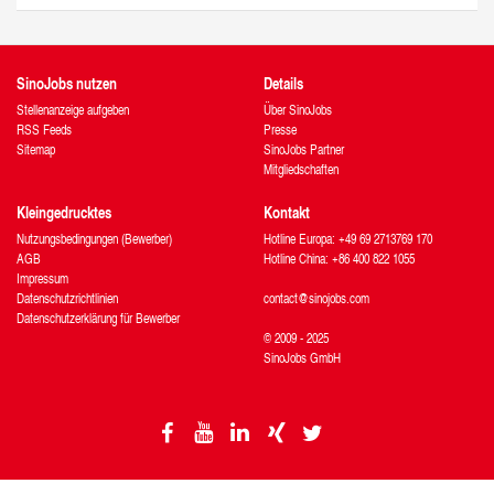
SinoJobs nutzen
Details
Stellenanzeige aufgeben
Über SinoJobs
RSS Feeds
Presse
Sitemap
SinoJobs Partner
Mitgliedschaften
Kleingedrucktes
Kontakt
Nutzungsbedingungen (Bewerber)
Hotline Europa: +49 69 2713769 170
AGB
Hotline China: +86 400 822 1055
Impressum
Datenschutzrichtlinien
contact@sinojobs.com
Datenschutzerklärung für Bewerber
© 2009 - 2025
SinoJobs GmbH