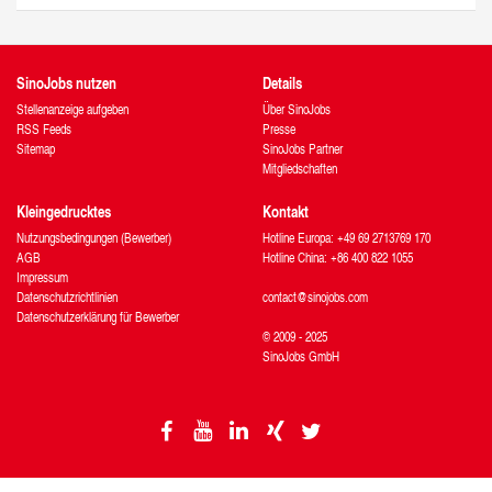
SinoJobs nutzen
Details
Stellenanzeige aufgeben
Über SinoJobs
RSS Feeds
Presse
Sitemap
SinoJobs Partner
Mitgliedschaften
Kleingedrucktes
Kontakt
Nutzungsbedingungen (Bewerber)
Hotline Europa: +49 69 2713769 170
AGB
Hotline China: +86 400 822 1055
Impressum
Datenschutzrichtlinien
contact@sinojobs.com
Datenschutzerklärung für Bewerber
© 2009 - 2025
SinoJobs GmbH