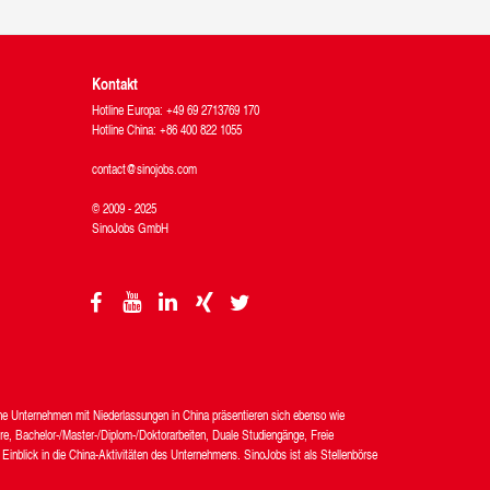
Kontakt
Hotline Europa: +49 69 2713769 170
Hotline China: +86 400 822 1055
contact@sinojobs.com
© 2009 - 2025
SinoJobs GmbH
che Unternehmen mit Niederlassungen in China präsentieren sich ebenso wie
re, Bachelor-/Master-/Diplom-/Doktorarbeiten, Duale Studiengänge, Freie
Einblick in die China-Aktivitäten des Unternehmens. SinoJobs ist als Stellenbörse