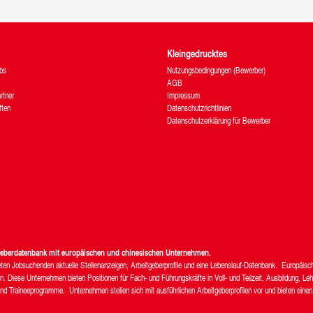
Kleingedrucktes
bs
Nutzungsbedingungen (Bewerber)
AGB
rtner
Impressum
ften
Datenschutzrichtlinien
Datenschutzerklärung für Bewerber
tgeberdatenbank mit europäischen und chinesischen Unternehmen.
bieten Jobsuchenden aktuelle Stellenanzeigen, Arbeitgeberprofile und eine Lebenslauf-Datenbank. Europäis
 Diese Unternehmen bieten Positionen für Fach- und Führungskräfte in Voll- und Teilzeit, Ausbildung, Leh
nd Traineeprogramme. Unternehmen stellen sich mit ausführlichen Arbeitgeberprofilen vor und bieten einen 