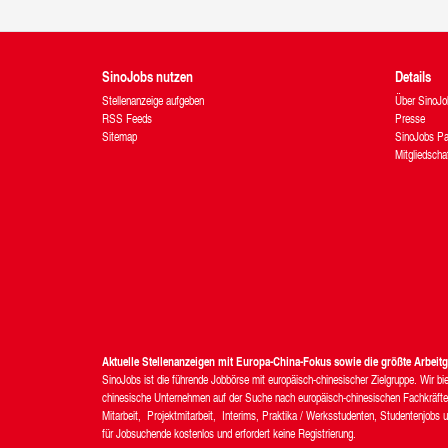
SinoJobs nutzen
Details
Stellenanzeige aufgeben
Über SinoJo
RSS Feeds
Presse
Sitemap
SinoJobs Pa
Mitgliedscha
Aktuelle Stellenanzeigen mit Europa-China-Fokus sowie die größte Arbei
SinoJobs ist die führende Jobbörse mit europäisch-chinesischer Zielgruppe. Wir 
chinesische Unternehmen auf der Suche nach europäisch-chinesischen Fachkräften.
Mitarbeit, Projektmitarbeit, Interims, Praktika / Werksstudenten, Studentenjobs u
für Jobsuchende kostenlos und erfordert keine Registrierung.