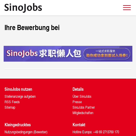
Ihre Bewerbung bei
SinoJobs nutzen
Details
Stellenanzeige aufgeben
Über SinoJobs
RSS Feeds
Presse
Sitemap
SinoJobs Partner
Mitgliedschaften
Kleingedrucktes
Kontakt
Nutzungsbedingungen (Bewerber)
Hotline Europa: +49 69 2713769 170