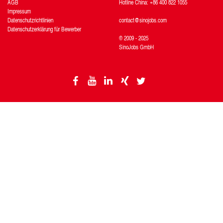
AGB
Hotline China: +86 400 822 1055
Impressum
Datenschutzrichtlinien
contact@sinojobs.com
Datenschutzerklärung für Bewerber
© 2009 - 2025
SinoJobs GmbH