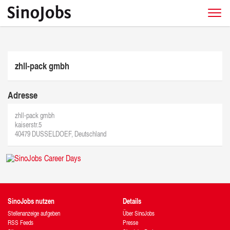
zhll-pack gmbh
Adresse
zhll-pack gmbh
kaiserstr.5
40479 DUSSELDOEF, Deutschland
SinoJobs nutzen
Details
Stellenanzeige aufgeben
Über SinoJobs
RSS Feeds
Presse