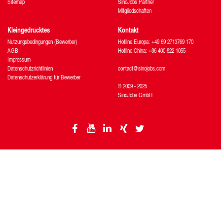
Sitemap
SinoJobs Partner
Mitgliedschaften
Kleingedrucktes
Kontakt
Nutzungsbedingungen (Bewerber)
Hotline Europa: +49 69 2713769 170
AGB
Hotline China: +86 400 822 1055
Impressum
Datenschutzrichtlinien
contact@sinojobs.com
Datenschutzerklärung für Bewerber
© 2009 - 2025
SinoJobs GmbH