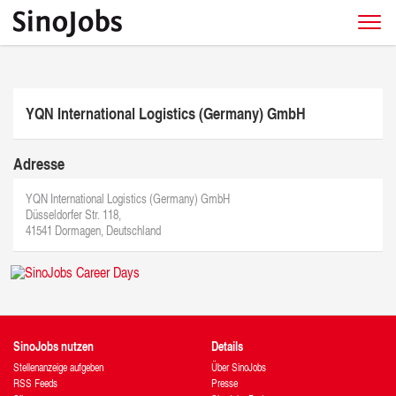
YQN International Logistics (Germany) GmbH
Adresse
YQN International Logistics (Germany) GmbH
Düsseldorfer Str. 118,
41541 Dormagen, Deutschland
SinoJobs nutzen
Details
Stellenanzeige aufgeben
Über SinoJobs
RSS Feeds
Presse