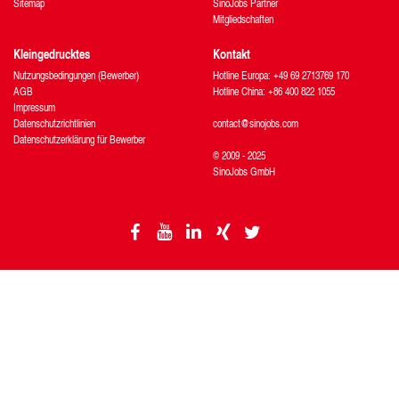
Sitemap
SinoJobs Partner
Mitgliedschaften
Kleingedrucktes
Kontakt
Nutzungsbedingungen (Bewerber)
Hotline Europa: +49 69 2713769 170
AGB
Hotline China: +86 400 822 1055
Impressum
Datenschutzrichtlinien
contact@sinojobs.com
Datenschutzerklärung für Bewerber
© 2009 - 2025
SinoJobs GmbH