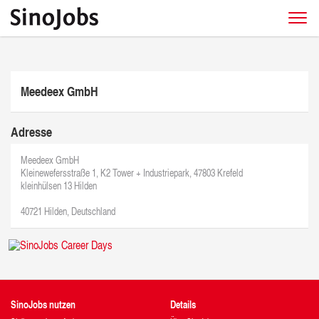
Meedeex GmbH
Adresse
Meedeex GmbH
Kleinewefersstraße 1, K2 Tower + Industriepark, 47803 Krefeld
kleinhülsen 13 Hilden
40721 Hilden, Deutschland
SinoJobs nutzen
Details