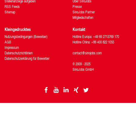
Stellenanzeige aufgeben
Über SinoJobs
RSS Feeds
Presse
Sitemap
SinoJobs Partner
Mitgliedschaften
Kleingedrucktes
Kontakt
Nutzungsbedingungen (Bewerber)
Hotline Europa: +49 69 2713769 170
AGB
Hotline China: +86 400 822 1055
Impressum
Datenschutzrichtlinien
contact@sinojobs.com
Datenschutzerklärung für Bewerber
© 2009 - 2025
SinoJobs GmbH