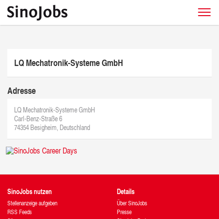
LQ Mechatronik-Systeme GmbH
Adresse
LQ Mechatronik-Systeme GmbH
Carl-Benz-Straße 6
74354 Besigheim, Deutschland
SinoJobs nutzen
Details
Stellenanzeige aufgeben
Über SinoJobs
RSS Feeds
Presse