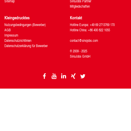
Sitemap
SinoJobs Partner
Mitgliedschaften
Kleingedrucktes
Kontakt
Nutzungsbedingungen (Bewerber)
Hotline Europa: +49 69 2713769 170
AGB
Hotline China: +86 400 822 1055
Impressum
Datenschutzrichtlinien
contact@sinojobs.com
Datenschutzerklärung für Bewerber
© 2009 - 2025
SinoJobs GmbH