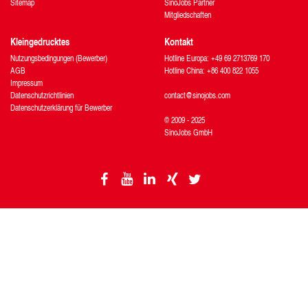
Sitemap
SinoJobs Partner
Mitgliedschaften
Kleingedrucktes
Kontakt
Nutzungsbedingungen (Bewerber)
Hotline Europa: +49 69 2713769 170
AGB
Hotline China: +86 400 822 1055
Impressum
Datenschutzrichtlinien
contact@sinojobs.com
Datenschutzerklärung für Bewerber
© 2009 - 2025
SinoJobs GmbH