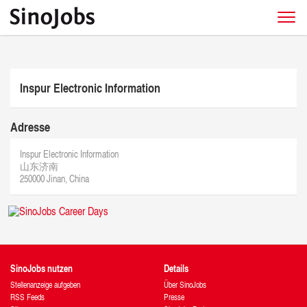
Inspur Electronic Information
Adresse
Inspur Electronic Information
山东济南
250000 Jinan, China
SinoJobs nutzen
Details
Stellenanzeige aufgeben
Über SinoJobs
RSS Feeds
Presse