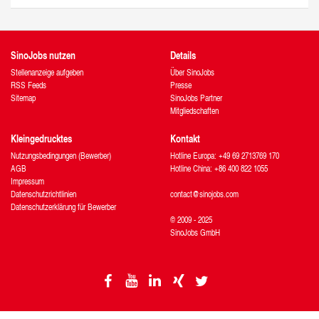
SinoJobs nutzen
Details
Stellenanzeige aufgeben
Über SinoJobs
RSS Feeds
Presse
Sitemap
SinoJobs Partner
Mitgliedschaften
Kleingedrucktes
Kontakt
Nutzungsbedingungen (Bewerber)
Hotline Europa: +49 69 2713769 170
AGB
Hotline China: +86 400 822 1055
Impressum
Datenschutzrichtlinien
contact@sinojobs.com
Datenschutzerklärung für Bewerber
© 2009 - 2025
SinoJobs GmbH