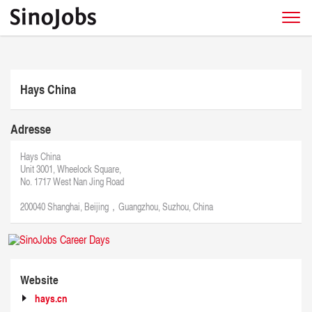
Hays China
Adresse
Hays China
Unit 3001, Wheelock Square,
No. 1717 West Nan Jing Road
200040 Shanghai, Beijing，Guangzhou, Suzhou, China
Website
hays.cn