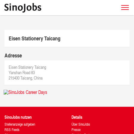
Eisen Stationery Taicang
Adresse
Eisen Stationery Taicang
Yanshan Road 83
215400 Taicang, China
SinoJobs nutzen
Details
Stellenanzeige aufgeben
Über SinoJobs
RSS Feeds
Presse