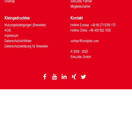
Sitemap
SinoJobs Partner
Mitgliedschaften
Kleingedrucktes
Kontakt
Nutzungsbedingungen (Bewerber)
Hotline Europa: +49 69 2713769 170
AGB
Hotline China: +86 400 822 1055
Impressum
Datenschutzrichtlinien
contact@sinojobs.com
Datenschutzerklärung für Bewerber
© 2009 - 2025
SinoJobs GmbH